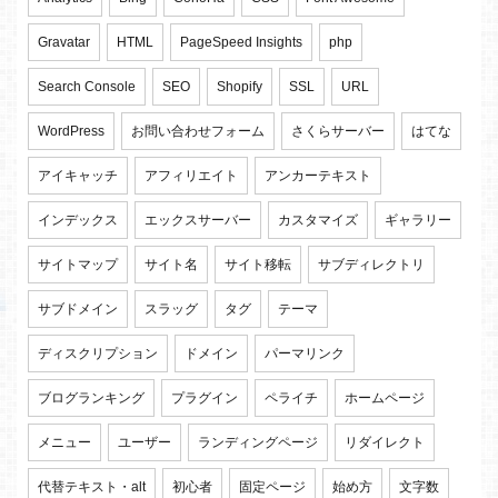
Gravatar
HTML
PageSpeed Insights
php
Search Console
SEO
Shopify
SSL
URL
WordPress
お問い合わせフォーム
さくらサーバー
はてな
アイキャッチ
アフィリエイト
アンカーテキスト
インデックス
エックスサーバー
カスタマイズ
ギャラリー
サイトマップ
サイト名
サイト移転
サブディレクトリ
サブドメイン
スラッグ
タグ
テーマ
ディスクリプション
ドメイン
パーマリンク
ブログランキング
プラグイン
ペライチ
ホームページ
メニュー
ユーザー
ランディングページ
リダイレクト
代替テキスト・alt
初心者
固定ページ
始め方
文字数