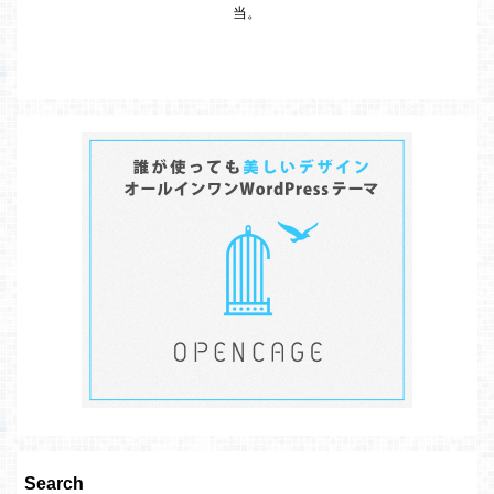
当。
Search