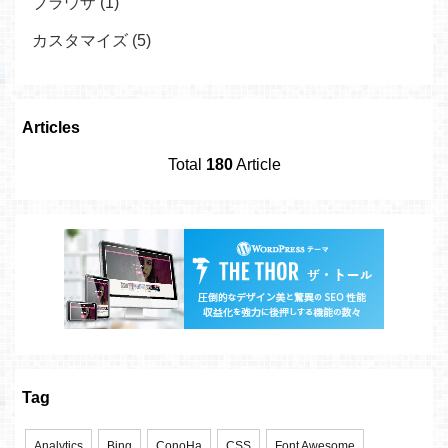
ブラウザ (1)
カスタマイズ (5)
Articles
Total
180
Article
Tag
Analytics
Bing
ConoHa
CSS
Font Awesome