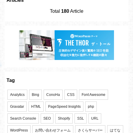
Articles
Total
180
Article
Tag
Analytics
Bing
ConoHa
CSS
Font Awesome
Gravatar
HTML
PageSpeed Insights
php
Search Console
SEO
Shopify
SSL
URL
WordPress
お問い合わせフォーム
さくらサーバー
はてな