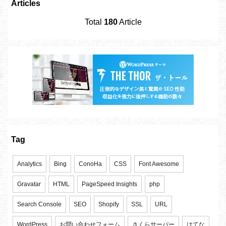
Articles
Total
180
Article
Tag
Analytics
Bing
ConoHa
CSS
Font Awesome
Gravatar
HTML
PageSpeed Insights
php
Search Console
SEO
Shopify
SSL
URL
WordPress
お問い合わせフォーム
さくらサーバー
はてな