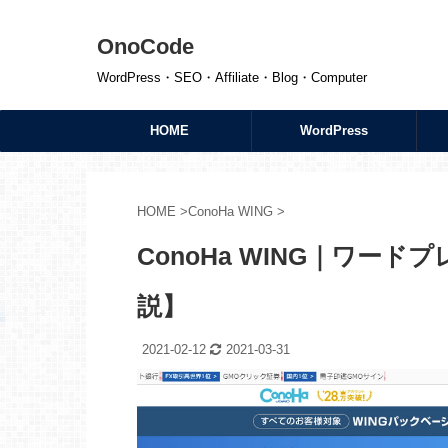
OnoCode
WordPress・SEO・Affiliate・Blog・Computer
HOME
WordPress
HOME
>
ConoHa WING
>
ConoHa WING｜ワー
説】
2021-02-12
2021-03-31