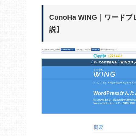
ConoHa WING｜ワ
説】