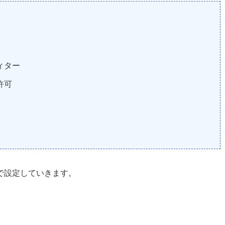
ィター
許可
定で設定していきます。