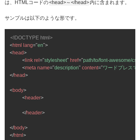
は、HTMLコードの
<head>～</head>
内に含まれます。
サンプルは以下のような形です。
<!DOCTYPE html>
<
html
lang
=
"
en
"
>
<
head
>
<
link
rel
=
"
stylesheet
"
href
=
"
path/to/font-awesome/cs
<
meta
name
=
"
description
"
content
=
"
ワードプレスで
</
head
>
<
body
>
<
header
>
</
header
>
</
body
>
</
html
>